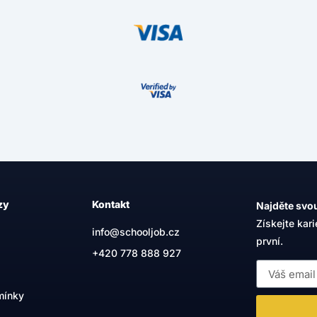
zy
Kontakt
Najděte svou
Získejte kari
info@schooljob.cz
první.
+420
778 888 927
mínky