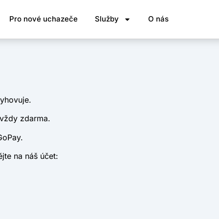
Pro nové uchazeče
Služby
O nás
vyhovuje.
 vždy zdarma.
GoPay.
te na náš účet: