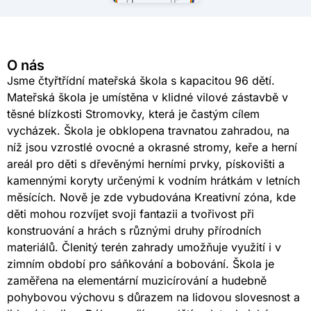
O nás
Jsme čtyřtřídní mateřská škola s kapacitou 96 dětí.
Mateřská škola je umístěna v klidné vilové zástavbě v
těsné blízkosti Stromovky, která je častým cílem
vycházek. Škola je obklopena travnatou zahradou, na
níž jsou vzrostlé ovocné a okrasné stromy, keře a herní
areál pro děti s dřevěnými herními prvky, pískovišti a
kamennými koryty určenými k vodním hrátkám v letních
měsících. Nově je zde vybudována Kreativní zóna, kde
děti mohou rozvíjet svoji fantazii a tvořivost při
konstruování a hrách s různými druhy přírodních
materiálů. Členitý terén zahrady umožňuje využití i v
zimním období pro sáňkování a bobování. Škola je
zaměřena na elementární muzicírování a hudebně
pohybovou výchovu s důrazem na lidovou slovesnost a