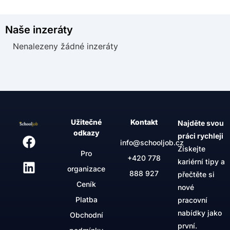
Naše inzeráty
Nenalezeny žádné inzeráty
Užitečné
Kontakt
Najděte svou
odkazy
práci rychleji
info@schooljob.cz
Získejte
Pro
+420
778
kariérní tipy a
organizace
888 927
přečtěte si
Ceník
nové
Platba
pracovní
nabídky jako
Obchodní
první.