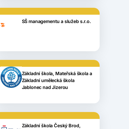
SŠ managementu a služeb s.r.o.
Základní škola, Mateřská škola a
Základní umělecká škola
Jablonec nad Jizerou
Základní škola Český Brod,