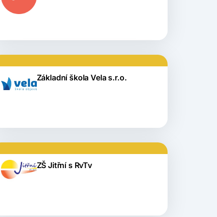
Základní škola Vela s.r.o.
ZŠ Jitřní s RvTv