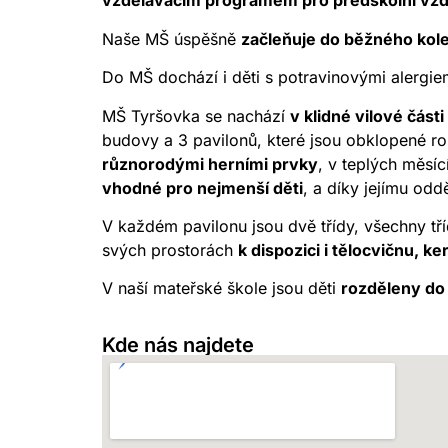
vzdělávacím programem pro předškolní vzd
Naše MŠ úspěšně
začleňuje do běžného kole
Do MŠ dochází i děti s potravinovými alergie
MŠ Tyršovka se nachází
v klidné vilové část
budovy a 3 pavilonů, které jsou obklopené ro
různorodými herními prvky
, v teplých měsíc
vhodné pro nejmenší děti
, a díky jejímu odd
V každém pavilonu jsou dvě třídy, všechny třídy
svých prostorách
k dispozici i tělocvičnu, ke
V naší mateřské škole jsou děti
rozděleny do 
Kde nás najdete