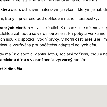
ělávání
, neustále se snažíme reagovat na nové trendy.
ktivu
děti s odlišným mateřským jazykem, kterým je nabíd
mi, kterým je vařeno pod dohledem nutriční terapeutky
.
i starých Modřan
v Lysinské ulici. K dispozici je dětem velk
zlehlou zahradou se vzrostlou zelení. Při pobytu venku mo
ích jsou k dispozici i vodní prvky. V horní části areálu je i
ělení je využívána pro počáteční adaptaci nových dětí.
 mají k dispozici vlastní šatnu, sociální zařízení, třídu a h
ramickou dílnu s vlastní pecí a výtvarný ateliér
.
tříd dle věku
.