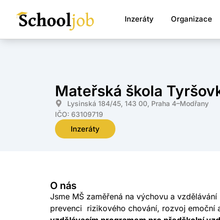
Inzeráty
Organizace
Mateřská škola Tyršovk
Lysinská 184/45, 143 00, Praha 4–Modřany
IČO: 63109719
Inzeráty
O nás
Jsme MŠ zaměřená na výchovu a vzdělávání ke
prevenci rizikového chování, rozvoj emoční a