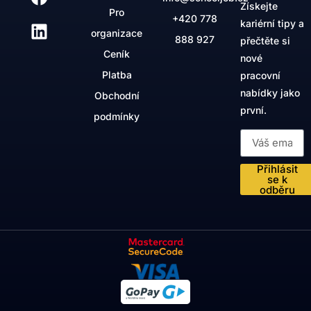
Získejte
Pro
+420
778
kariérní tipy a
organizace
888 927
přečtěte si
Ceník
nové
Platba
pracovní
nabídky jako
Obchodní
první.
podmínky
Přihlásit
se k
odběru