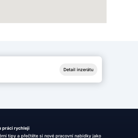
Detail inzerátu
 práci rychleji
érní tipy a přečtěte si nové pracovní nabídky jako