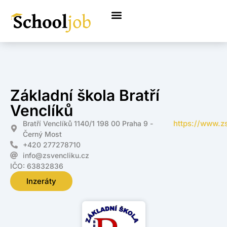
Základní škola Bratří
Venclíků
https://www.z
Bratří Venclíků 1140/1 198 00 Praha 9 -
Černý Most
+420 277278710
info@zsvencliku.cz
IČO: 63832836
Inzeráty