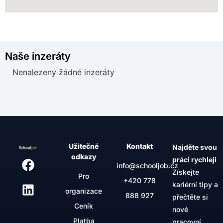
Naše inzeráty
Nenalezeny žádné inzeráty
Užitečné
Kontakt
Najděte svou
odkazy
práci rychleji
info@schooljob.cz
Získejte
Pro
+420
778
kariérní tipy a
organizace
888 927
přečtěte si
Ceník
nové
Platba
pracovní