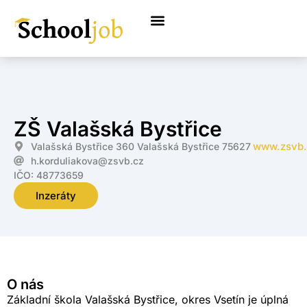
ZŠ Valašská Bystřice
www.zsvb.
Valašská Bystřice 360 Valašská Bystřice 75627
h.korduliakova@zsvb.cz
IČO: 48773659
Inzeráty
O nás
Základní škola Valašská Bystřice, okres Vsetín je úplná