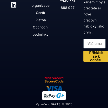
+420
778
kariérní tipy a
organizace
888 927
přečtěte si
Ceník
nové
Platba
pracovní
nabídky jako
Obchodní
první.
podmínky
Přihlásit
se k
odběru
Vytvořeno
BARTS
© 2025